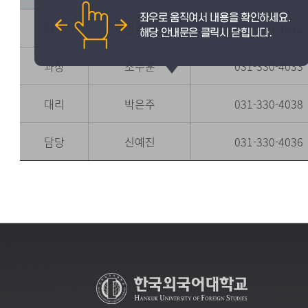
팀장
안경호
031-330-4032
과장
조수훈
031-330-4033
대리
박은주
031-330-4038
담당
신예진
031-330-4036